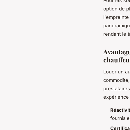
Pour les so
option de p
l'empreinte
panoramique
rendant le 
Avantages
chauffeu
Louer un au
commodité,
prestataire
expérience 
Réactivi
fournis e
Certifica