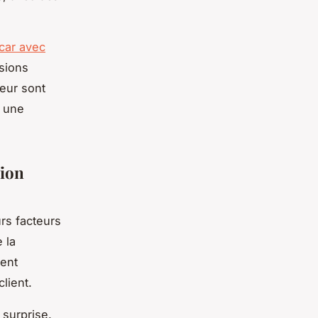
ocar avec
sions
feur sont
t une
tion
rs facteurs
 la
sent
lient.
 surprise.