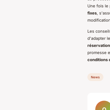
Une fois le
fixes
, s'as
modificatio
Les conseil
d'adapter l
réservatio
promesse es
conditions 
News
O