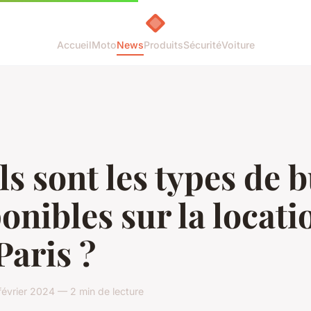
Accueil
Moto
News
Produits
Sécurité
Voiture
s sont les types de 
onibles sur la locati
Paris ?
évrier 2024 — 2 min de lecture