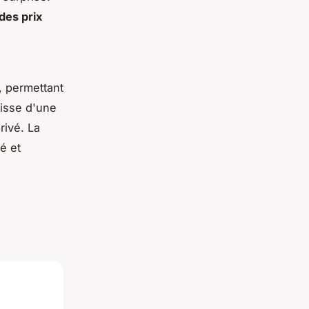
des prix
, permettant
gisse d'une
rivé. La
é et