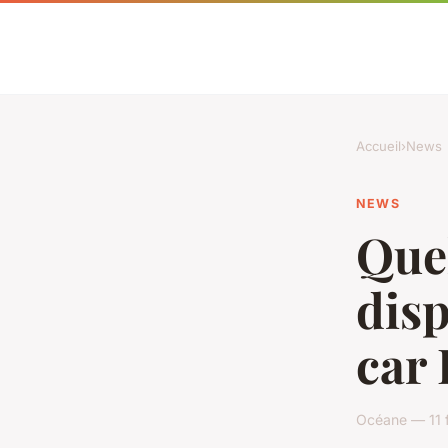
Accueil
›
News
NEWS
Quel
disp
car 
Océane — 11 f