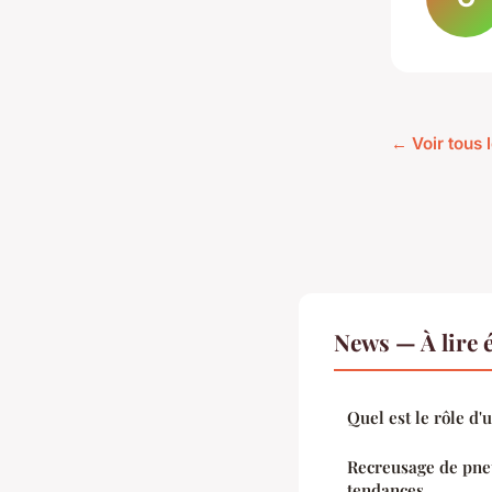
← Voir tous 
News — À lire 
Quel est le rôle d
Recreusage de pneu
tendances