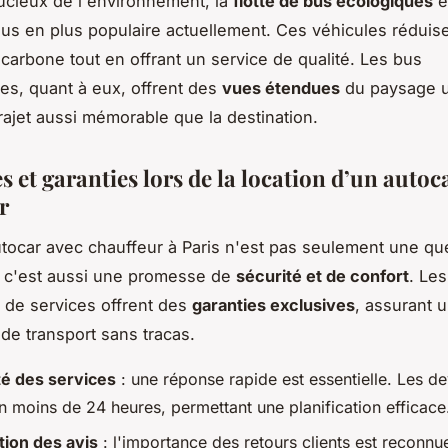
ucieux de l'environnement, la
flotte de bus écologiques
e
lus en plus populaire actuellement. Ces véhicules réduis
 carbone tout en offrant un service de qualité. Les bus
s, quant à eux, offrent des
vues étendues
du paysage u
trajet aussi mémorable que la destination.
 et garanties lors de la location d’un autoc
r
tocar avec chauffeur à Paris n'est pas seulement une qu
 c'est aussi une promesse de
sécurité et de confort
. Les
s de services offrent des
garanties exclusives
, assurant 
de transport sans tracas.
té des services
: une réponse rapide est essentielle. Les de
n moins de 24 heures, permettant une planification efficace
tion des avis
: l'importance des retours clients est reconnu