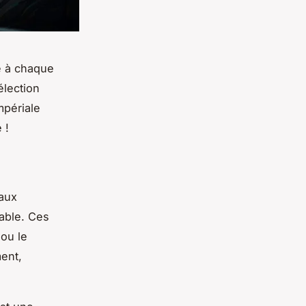
e à chaque
élection
mpériale
 !
 aux
able. Ces
ou le
ent,