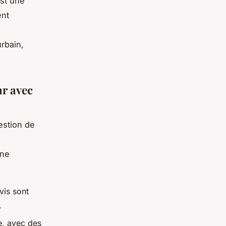
st une
ent
rbain,
ar avec
estion de
une
vis sont
.
e, avec des