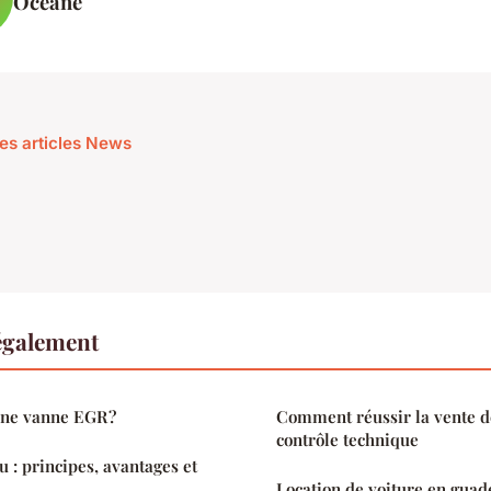
Océane
les articles News
également
'une vanne EGR ?
Comment réussir la vente de
contrôle technique
 : principes, avantages et
Location de voiture en guade