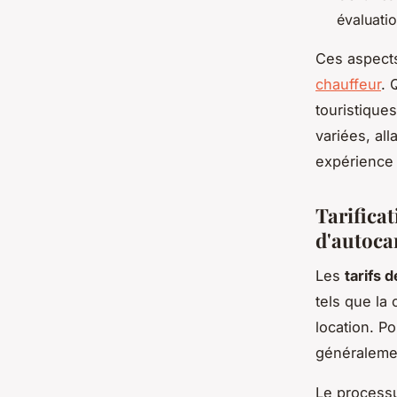
évaluatio
Ces aspects
chauffeur
. 
touristique
variées, al
expérience
Tarificat
d'autoca
Les
tarifs 
tels que la 
location. P
généraleme
Le processu