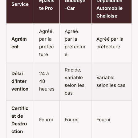
Épavis
Goodbye
Dépollution
Service
te Pro
-Car
Automobile
Chelloise
Agréé
Agréé
Agrém
par la
par la
Agréé par la
ent
préfec
préfectur
préfecture
ture
e
Rapide,
Délai
24 à
variable
Variable
d'Inter
48
selon les
selon les cas
vention
heures
cas
Certific
at de
Fourni
Fourni
Fourni
Destru
ction