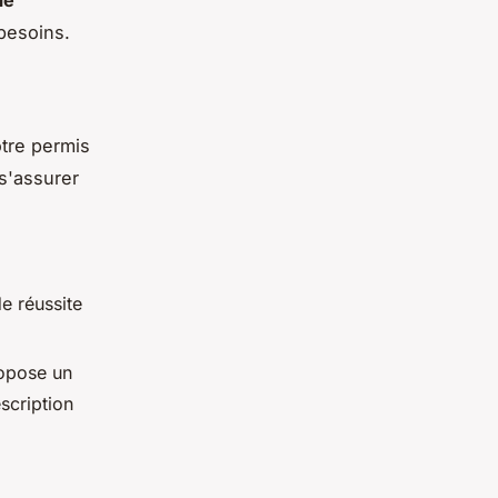
de
 besoins.
tre permis
s'assurer
de réussite
ropose un
escription