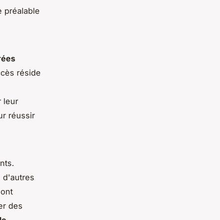
e préalable
rées
ccès réside
 leur
r réussir
nts.
 d'autres
sont
ser des