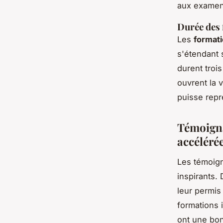
aux examens
Durée des 
Les
formati
s'étendant 
durent troi
ouvrent la v
puisse repr
Témoigna
accéléré
Les témoign
inspirants.
leur permis
formations 
ont une bon