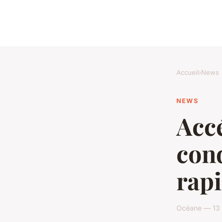
Accueil
›
News
NEWS
Accé
cond
rap
Océane — 13 