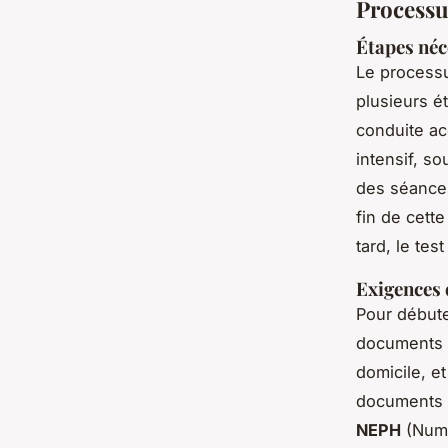
Processu
Étapes néc
Le process
plusieurs ét
conduite ac
intensif, s
des séances
fin de cette
tard, le test
Exigences 
Pour début
documents a
domicile, et
documents p
NEPH
(Numé