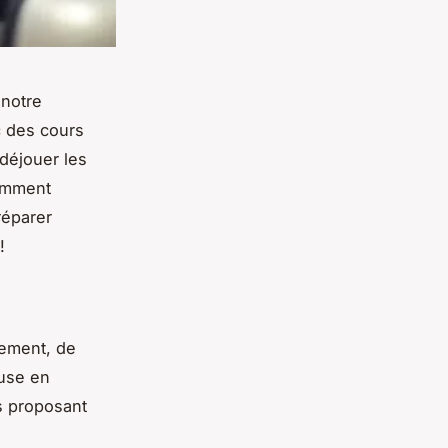
 notre
c des cours
déjouer les
comment
réparer
!
dement, de
euse en
es proposant