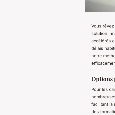
Vous rêvez 
solution in
accélérés e
délais habi
notre métho
efficacemen
Options 
Pour les ca
nombreuses
facilitant l
des formati