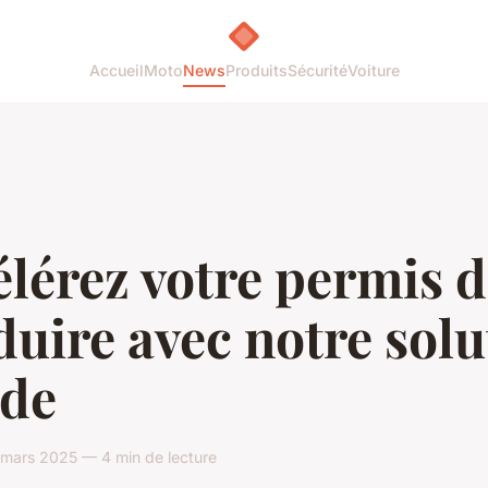
Accueil
Moto
News
Produits
Sécurité
Voiture
lérez votre permis 
uire avec notre solu
ide
mars 2025 — 4 min de lecture