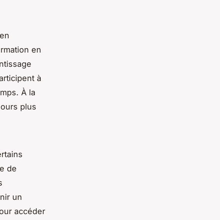
 en
formation en
ntissage
rticipent à
mps. À la
 jours plus
ertains
ve de
s
nir un
pour accéder