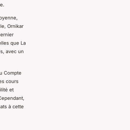
e.
moyenne,
e, Ornikar
ernier
elles que La
s, avec un
 du Compte
ces cours
lité et
 Cependant,
ats à cette