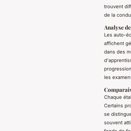
trouvent dif
de la condu
Analyse de
Les auto-é
affichent g
dans des m
d'apprentis
progression
les examen
Comparaiso
Chaque éta
Certains pr
se distingu
souvent att