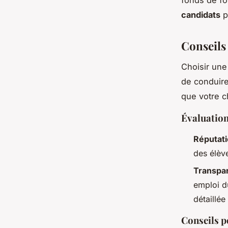
fonds de fo
candidats
p
Conseils
Choisir un
de conduire
que votre c
Évaluation
Réputati
des élèv
Transpa
emploi d
détaillée
Conseils p