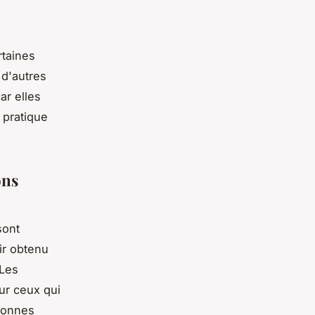
rtaines
 d'autres
ar elles
 pratique
ons
ont
ir obtenu
 Les
ur ceux qui
sonnes